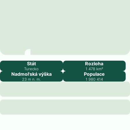
Adana
Stát
Rozloha
Turecko
1 478
km²
Nadmořská výška
Populace
23
m n. m.
1 980 414