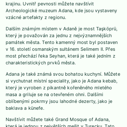
krajinu. Uvnitř pevnosti můžete navštívit
Archeologické muzeum Adana, kde jsou vystaveny
vzácné artefakty z regionu.
Dalším známým místem v Adaně je most Taşköprü,
který je považován za jednu z nejvýznamnějších
památek města. Tento kamenný most byl postaven
v 16. století osmanským sultánem Selimem II. Přes
most přechází řeka Seyhan, která je také jedním z
charakteristických prvků města.
Adana je také známá svou bohatou kuchyní. Můžete
si vychutnat místní speciality, jako je Adana kebab,
který je vyroben z pikantně kořeněného mletého
masa a griluje se na otevřeném ohni. Dalšími
oblíbenými pokrmy jsou lahodné dezerty, jako je
baklava a künefe.
Navštívit můžete také Grand Mosque of Adana,
která je jednou z největších mešit v Turecku. Tato