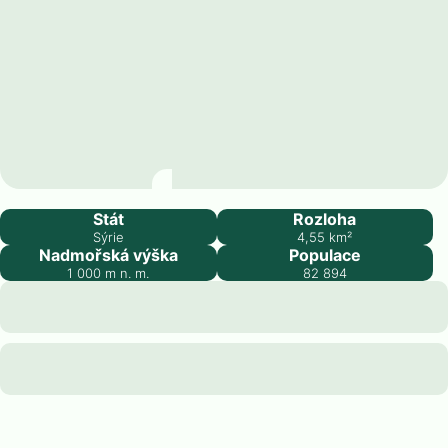
Al-Suwayda
Stát
Rozloha
Sýrie
4,55
km²
Nadmořská výška
Populace
1 000
m n. m.
82 894