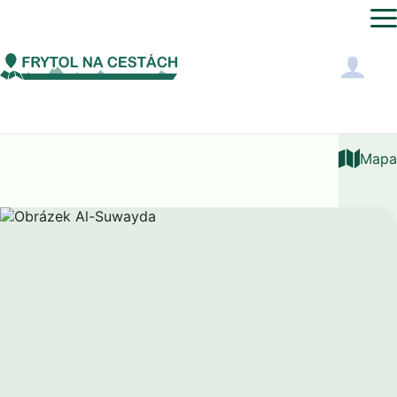
Asie
Sýrie
Al-Suwayda
Mapa