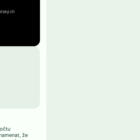
elských
počtu
znamenat, že