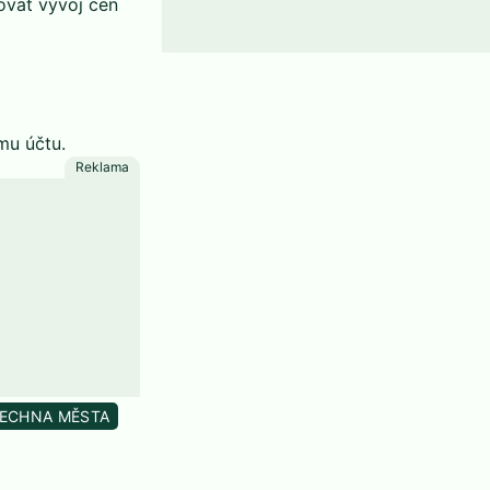
ovat vývoj cen
mu účtu.
ECHNA MĚSTA