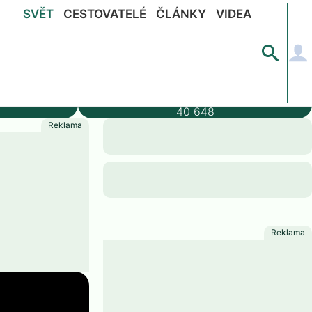
SVĚT
CESTOVATELÉ
ČLÁNKY
VIDEA
ýška
Populace
40 648