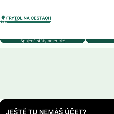
Severní Amerika
Spojené státy americké
An
Annapolis
Stát
Spojené státy americké
JEŠTĚ TU NEMÁŠ ÚČET?