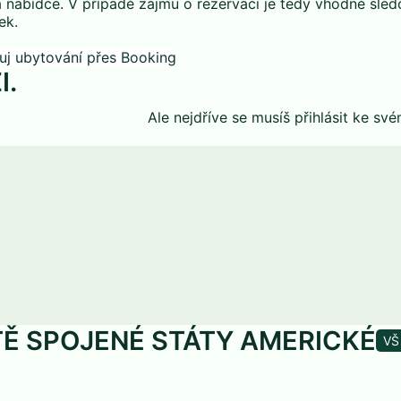
a nabídce. V případě zájmu o rezervaci je tedy vhodné sled
ek.
I.
Ale nejdříve se musíš
přihlásit
ke své
TĚ SPOJENÉ STÁTY AMERICKÉ
VŠ