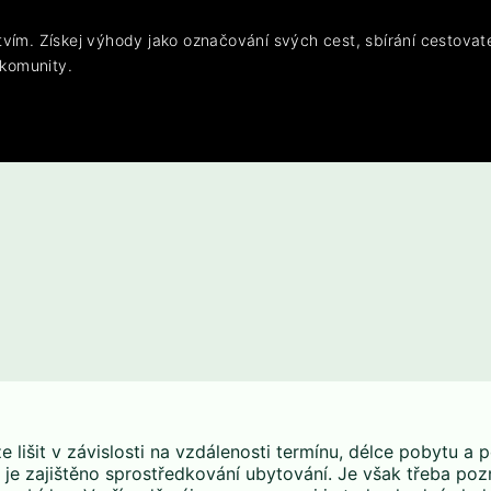
vím. Získej výhody jako označování svých cest, sbírání cestovat
 komunity.
lišit v závislosti na vzdálenosti termínu, délce pobytu a 
je zajištěno sprostředkování ubytování. Je však třeba po