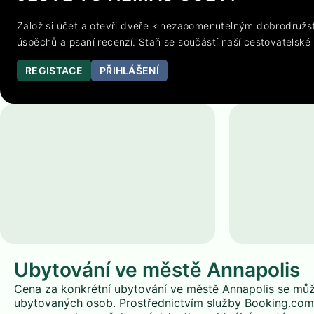
Založ si účet a otevři dveře k nezapomenutelným dobrodružst
úspěchů a psaní recenzí. Staň se součástí naší cestovatelské
REGISTACE
PŘIHLÁŠENÍ
Ubytování ve městě Annapolis
Cena za konkrétní ubytování ve městě Annapolis se může 
ubytovaných osob. Prostřednictvím služby Booking.com 