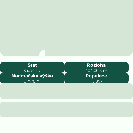
Assomada
Stát
Rozloha
Kapverdy
104,06
km²
Nadmořská výška
Populace
0
m n. m.
13 397