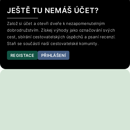
JEŠTĚ TU NEMÁŠ ÚČET?
Založ si účet a otevři dveře k nezapomenutelným
dobrodružstvím. Získej výhody jako označování svých
cest, sbírání cestovatelských úspěchů a psaní recenzí.
Staň se součástí naší cestovatelské komunity.
REGISTACE
PŘIHLÁŠENÍ