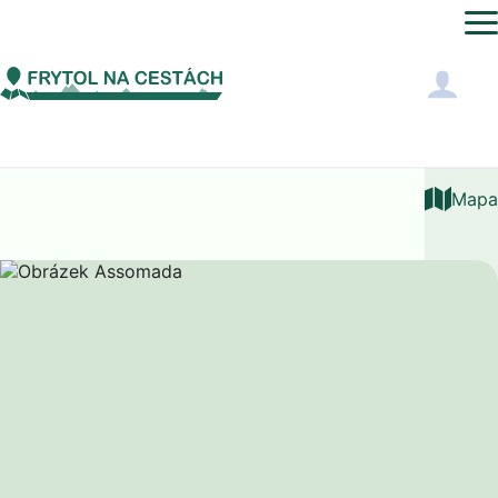
Afrika
Kapverdy
Assomada
Mapa