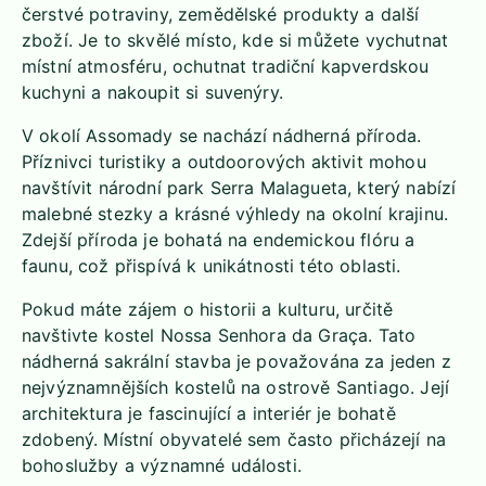
čerstvé potraviny, zemědělské produkty a další
zboží. Je to skvělé místo, kde si můžete vychutnat
místní atmosféru, ochutnat tradiční kapverdskou
kuchyni a nakoupit si suvenýry.
V okolí Assomady se nachází nádherná příroda.
Příznivci turistiky a outdoorových aktivit mohou
navštívit národní park Serra Malagueta, který nabízí
malebné stezky a krásné výhledy na okolní krajinu.
Zdejší příroda je bohatá na endemickou flóru a
faunu, což přispívá k unikátnosti této oblasti.
Pokud máte zájem o historii a kulturu, určitě
navštivte kostel Nossa Senhora da Graça. Tato
nádherná sakrální stavba je považována za jeden z
nejvýznamnějších kostelů na ostrově Santiago. Její
architektura je fascinující a interiér je bohatě
zdobený. Místní obyvatelé sem často přicházejí na
bohoslužby a významné události.