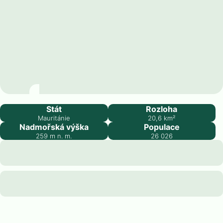
Atar
Stát
Rozloha
Mauritánie
20,6
km²
Nadmořská výška
Populace
259
m n. m.
26 026