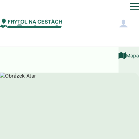
Afrika
Mauritánie
Atar
Mapa