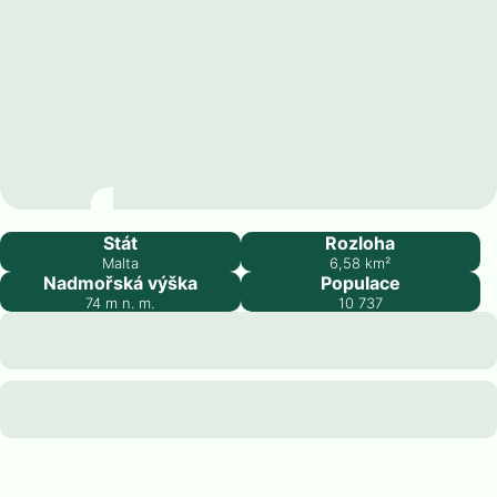
Attard
Stát
Rozloha
Malta
6,58
km²
Nadmořská výška
Populace
74
m n. m.
10 737