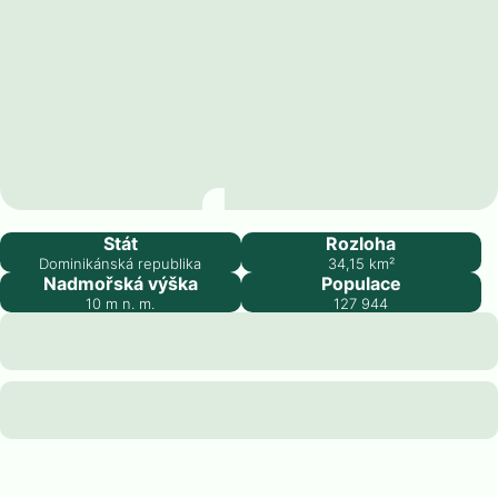
Bajos de Haina
Stát
Rozloha
Dominikánská republika
34,15
km²
Nadmořská výška
Populace
10
m n. m.
127 944