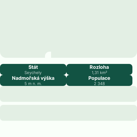
Beau Vallon
Stát
Rozloha
Seychely
1,31
km²
Nadmořská výška
Populace
5
m n. m.
2 348