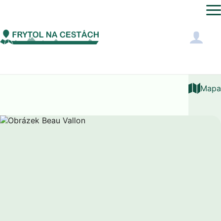
Afrika
Seychely
Beau Vallon
Mapa