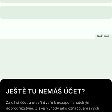
JEŠTĚ TU NEMÁŠ ÚČET?
Založ si účet a otevři dveře k nezapomenutelným
dobrodružstvím. Získej výhody jako označování svých