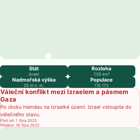
Bene Beraq
Stát
Rozloha
Izrael
7,05
km²
Nadmořská výška
Populace
25
m n. m.
116 173
Váleční konflikt mezi Izraelem a pásmem
Gaza
Po útoku Hamásu na Izraelké území. Izrael vstoupila do
válečného stavu.
Platí od: 7. října 2023
Přidáno: 18. října 2023