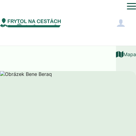
Asie
Izrael
Bene Beraq
Mapa