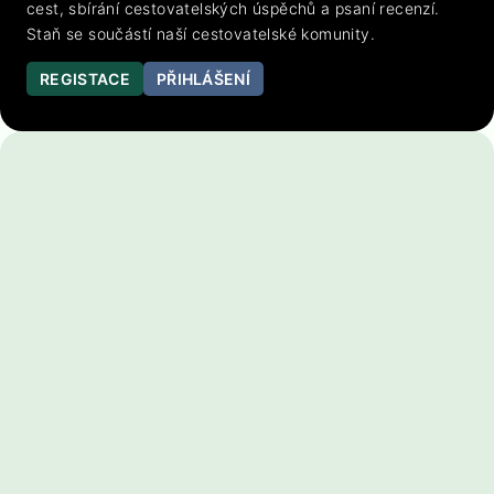
cest, sbírání cestovatelských úspěchů a psaní recenzí.
Staň se součástí naší cestovatelské komunity.
REGISTACE
PŘIHLÁŠENÍ