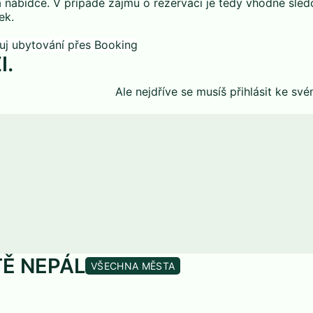
a nabídce. V případě zájmu o rezervaci je tedy vhodné sled
ek.
I.
Ale nejdříve se musíš
přihlásit
ke své
TĚ NEPÁL
VŠECHNA MĚSTA