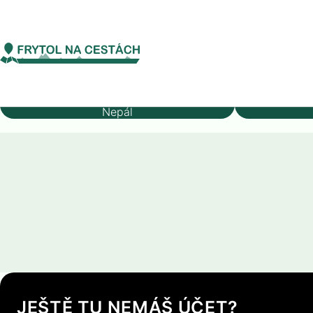
Asie
Nepál
Biratnagar
Biratnagar
Stát
Nepál
JEŠTĚ TU NEMÁŠ ÚČET?