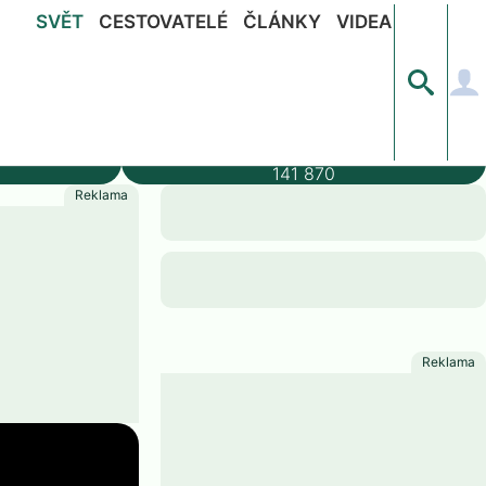
SVĚT
CESTOVATELÉ
ČLÁNKY
VIDEA
ýška
Populace
141 870