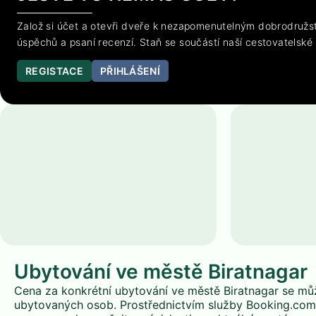
Založ si účet a otevři dveře k nezapomenutelným dobrodružst
úspěchů a psaní recenzí. Staň se součástí naší cestovatelské
REGISTACE
PŘIHLÁŠENÍ
Ubytování ve městě Biratnagar
Cena za konkrétní ubytování ve městě Biratnagar se může
ubytovaných osob. Prostřednictvím služby Booking.com 