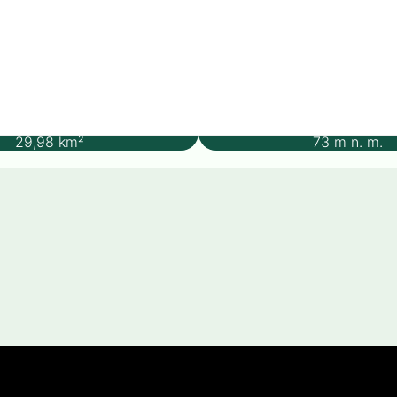
Rozloha
Nadmořská v
29,98
km²
73
m n. m.