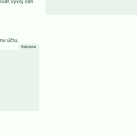
ovat vývoj cen
mu účtu.