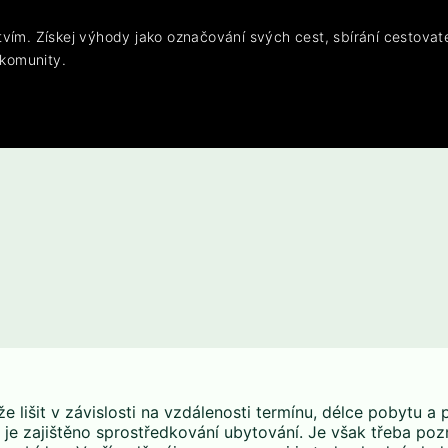
vím. Získej výhody jako označování svých cest, sbírání cestovat
 komunity.
 lišit v závislosti na vzdálenosti termínu, délce pobytu a 
je zajištěno sprostředkování ubytování. Je však třeba po