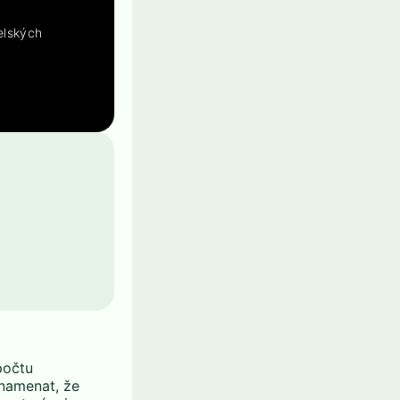
elských
počtu
znamenat, že