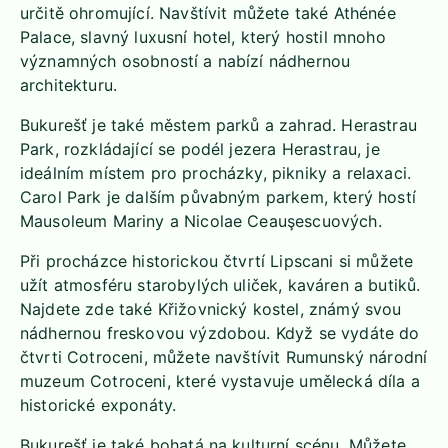
určitě ohromující. Navštívit můžete také Athénée
Palace, slavný luxusní hotel, který hostil mnoho
významných osobností a nabízí nádhernou
architekturu.
Bukurešť je také městem parků a zahrad. Herastrau
Park, rozkládající se podél jezera Herastrau, je
ideálním místem pro procházky, pikniky a relaxaci.
Carol Park je dalším půvabným parkem, který hostí
Mausoleum Mariny a Nicolae Ceauşescuových.
Při procházce historickou čtvrtí Lipscani si můžete
užít atmosféru starobylých uliček, kaváren a butiků.
Najdete zde také Křižovnický kostel, známý svou
nádhernou freskovou výzdobou. Když se vydáte do
čtvrti Cotroceni, můžete navštívit Rumunský národní
muzeum Cotroceni, které vystavuje umělecká díla a
historické exponáty.
Bukurešť je také bohatá na kulturní scénu. Můžete