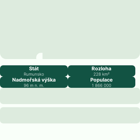
Bukurešť
Stát
Rozloha
Rumunsko
228
km²
Nadmořská výška
Populace
96
m n. m.
1 866 000