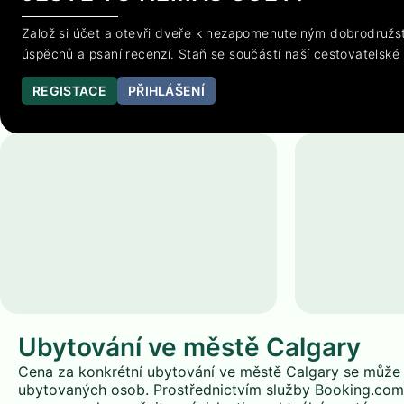
Založ si účet a otevři dveře k nezapomenutelným dobrodružst
úspěchů a psaní recenzí. Staň se součástí naší cestovatelské
REGISTACE
PŘIHLÁŠENÍ
Ubytování ve městě Calgary
Cena za konkrétní ubytování ve městě Calgary se může li
ubytovaných osob. Prostřednictvím služby Booking.com 