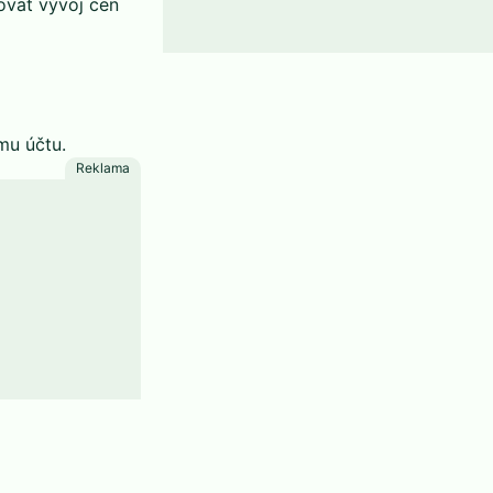
ovat vývoj cen
mu účtu.