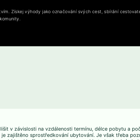
vím. Získej výhody jako označování svých cest, sbírání cestovat
 komunity.
šit v závislosti na vzdálenosti termínu, délce pobytu a po
je zajištěno sprostředkování ubytování. Je však třeba po