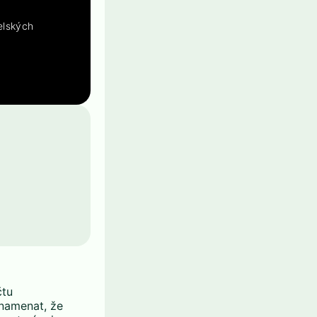
elských
čtu
znamenat, že