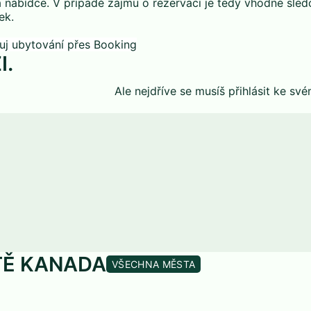
a nabídce. V případě zájmu o rezervaci je tedy vhodné sled
ek.
I.
Ale nejdříve se musíš
přihlásit
ke své
TĚ KANADA
VŠECHNA MĚSTA