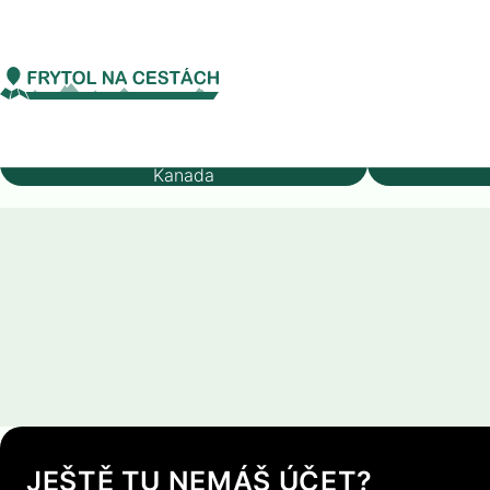
Severní Amerika
Kanada
Calgary
Calgary
Stát
Kanada
JEŠTĚ TU NEMÁŠ ÚČET?