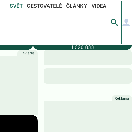
SVĚT
CESTOVATELÉ
ČLÁNKY
VIDEA
ýška
Populace
1 096 833