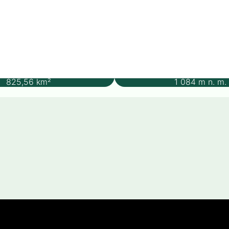
Rozloha
Nadmořská v
825,56
km²
1 084
m n. m.