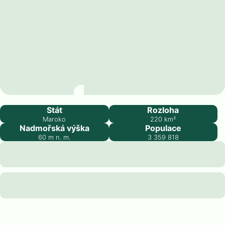
Casablanca
Stát
Rozloha
Maroko
220
km²
Nadmořská výška
Populace
60
m n. m.
3 359 818