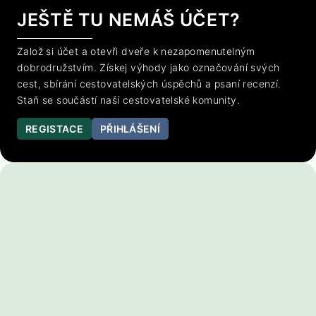
JEŠTĚ TU NEMÁŠ ÚČET?
Založ si účet a otevři dveře k nezapomenutelným
dobrodružstvím. Získej výhody jako označování svých
cest, sbírání cestovatelských úspěchů a psaní recenzí.
Staň se součástí naší cestovatelské komunity.
REGISTACE
PŘIHLÁŠENÍ