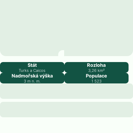
Cockburn Town
Stát
Rozloha
Turks a Caicos
3,26
km²
Nadmořská výška
Populace
3
m n. m.
1 523