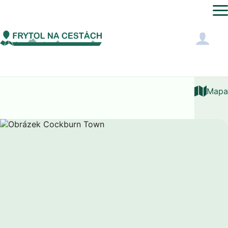
Severní Amerika
Turks a Caicos
Cockburn Town
Mapa