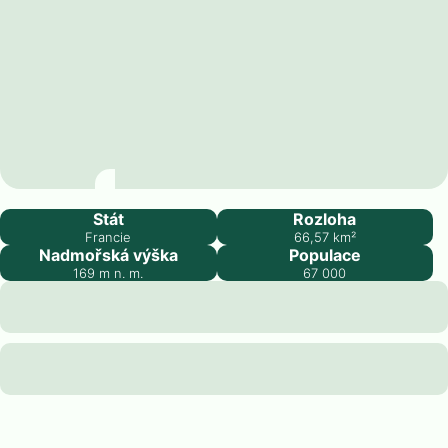
Colmar
Stát
Rozloha
Francie
66,57
km²
Nadmořská výška
Populace
169
m n. m.
67 000