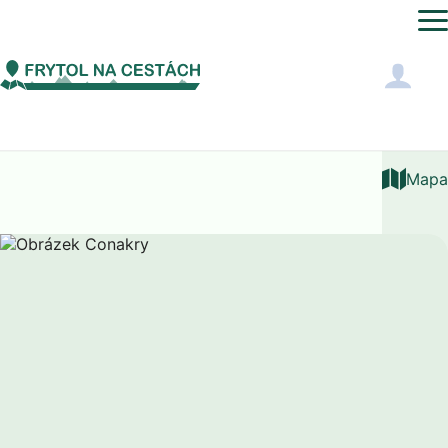
Afrika
Guinea
Conakry
Mapa