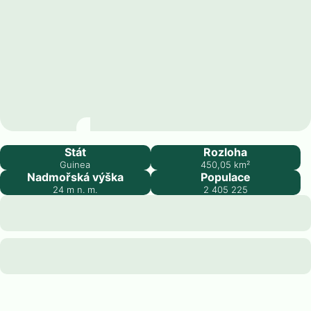
Conakry
Stát
Rozloha
Guinea
450,05
km²
Nadmořská výška
Populace
24
m n. m.
2 405 225