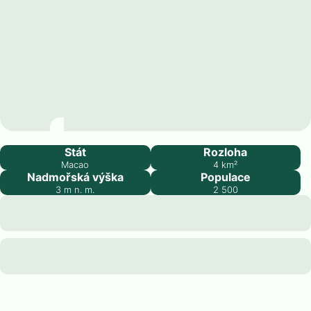
Cotai
Stát
Rozloha
Macao
4
km²
Nadmořská výška
Populace
3
m n. m.
2 500