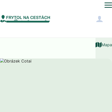
Asie
Macao
Cotai
Mapa