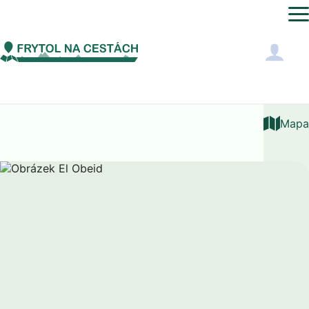
Afrika
Súdán
El Obeid
Mapa