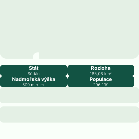
El Obeid
Stát
Rozloha
Súdán
185,08
km²
Nadmořská výška
Populace
609
m n. m.
296 139