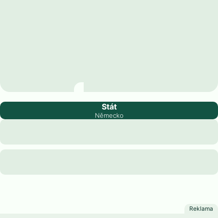
Braniborsko
Stát
Německo