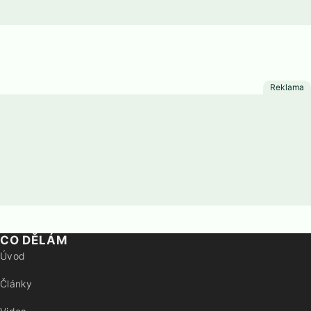
CO DĚLÁM
Úvod
Články