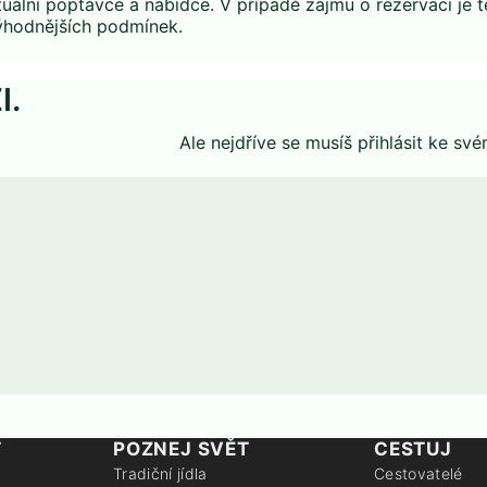
uální poptávce a nabídce. V případě zájmu o rezervaci je 
výhodnějších podmínek.
I.
Ale nejdříve se musíš
přihlásit
ke své
T
POZNEJ SVĚT
CESTUJ
Tradiční jídla
Cestovatelé