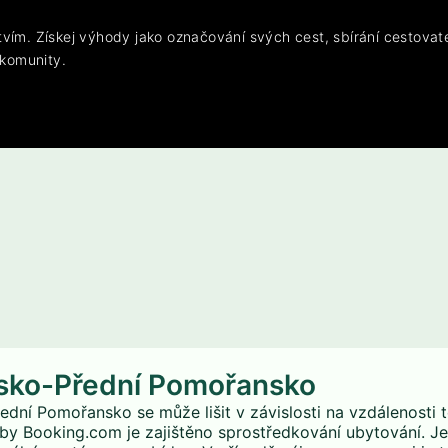
vím. Získej výhody jako označování svých cest, sbírání cestovat
 komunity.
rsko-Přední Pomořansko
dní Pomořansko se může lišit v závislosti na vzdálenosti t
by Booking.com je zajištěno sprostředkování ubytování. Je