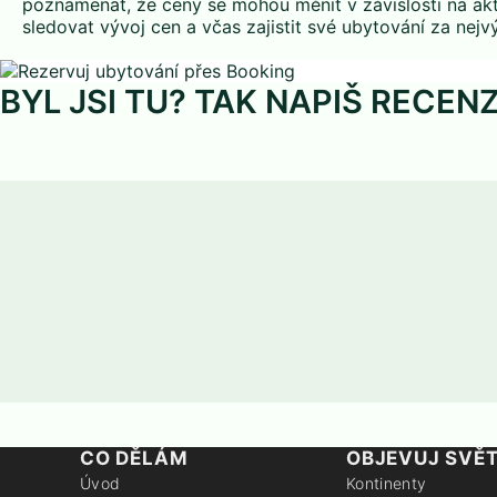
poznamenat, že ceny se mohou měnit v závislosti na akt
sledovat vývoj cen a včas zajistit své ubytování za nej
BYL JSI TU? TAK NAPIŠ RECENZ
CO DĚLÁM
OBJEVUJ SVĚ
Úvod
Kontinenty