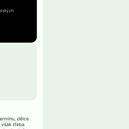
elských
ermínu, délce
 však třeba