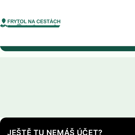
Evropa
Německo
Meklenbursko-Přední Pomořansk
Meklenbursko-Přední Pomořans
JEŠTĚ TU NEMÁŠ ÚČET?