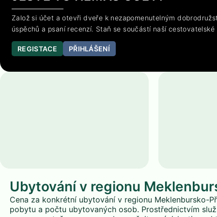
Založ si účet a otevři dveře k nezapomenutelným dobrodružst
úspěchů a psaní recenzí. Staň se součástí naší cestovatelské
REGISTACE
PŘIHLÁŠENÍ
Ubytování v regionu Meklenbu
Cena za konkrétní ubytování v regionu Meklenbursko-Pře
pobytu a počtu ubytovaných osob. Prostřednictvím služ