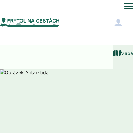
Antarktida
Antarktida
Sousední státy
Mapa