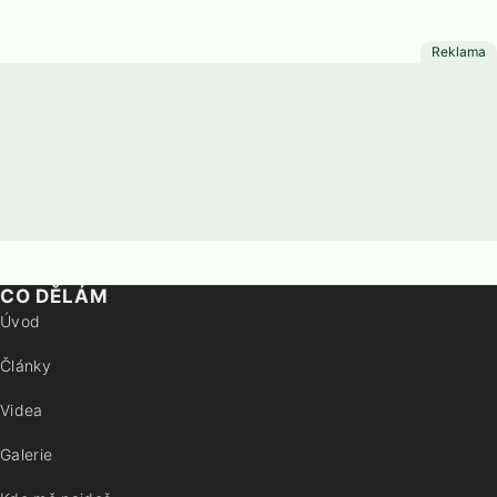
CO DĚLÁM
Úvod
Články
Videa
Galerie