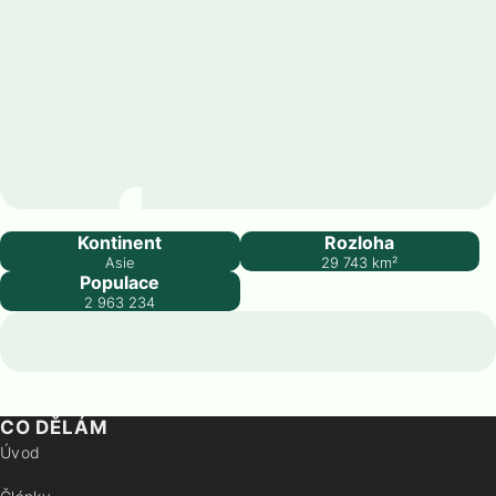
Arménie
Kontinent
Rozloha
Asie
29 743
km²
Populace
2 963 234
CO DĚLÁM
Úvod