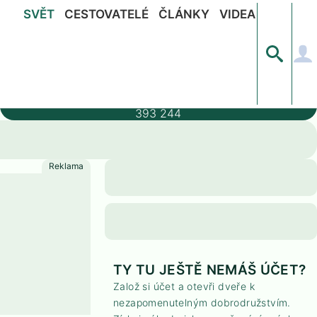
SVĚT
CESTOVATELÉ
ČLÁNKY
VIDEA
Populace
393 244
TY TU JEŠTĚ NEMÁŠ ÚČET?
Založ si účet a otevři dveře k
nezapomenutelným dobrodružstvím.