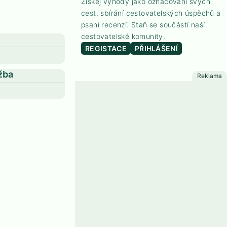
Získej výhody jako označování svých
cest, sbírání cestovatelských úspěchů a
psaní recenzí. Staň se součástí naší
cestovatelské komunity.
REGISTACE
PŘIHLÁŠENÍ
žba