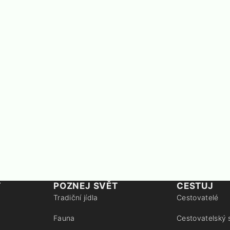
T
POZNEJ SVĚT
CESTUJ
Tradiční jídla
Cestovatelé
Fauna
Cestovatelský 