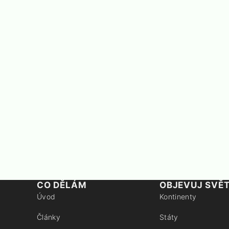
CO DĚLÁM
OBJEVUJ SVĚ
Úvod
Kontinenty
Články
Státy