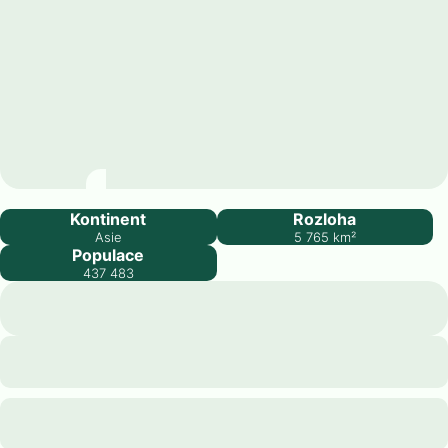
Brunej
Kontinent
Rozloha
Asie
5 765
km²
Populace
437 483