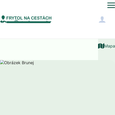
Asie
Brunej
Výrobky
Mapa