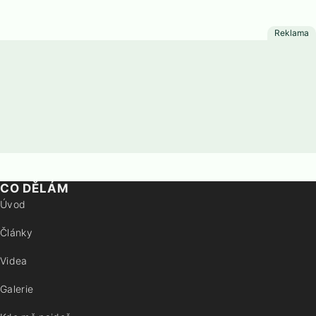
CO DĚLÁM
Úvod
Články
Videa
Galerie