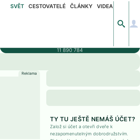
SVĚT
CESTOVATELÉ
ČLÁNKY
VIDEA
Populace
11 890 784
TY TU JEŠTĚ NEMÁŠ ÚČET?
Založ si účet a otevři dveře k
nezapomenutelným dobrodružstvím.