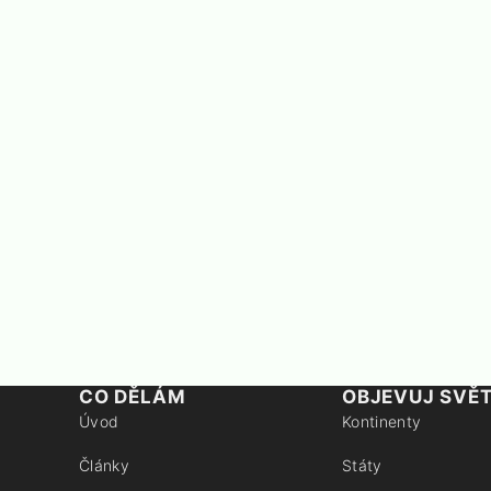
CO DĚLÁM
OBJEVUJ SVĚ
Úvod
Kontinenty
Články
Státy