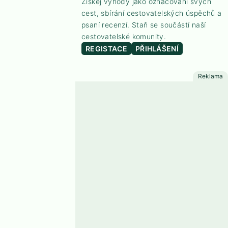
Získej výhody jako označování svých
cest, sbírání cestovatelských úspěchů a
psaní recenzí. Staň se součástí naší
cestovatelské komunity.
REGISTACE
PŘIHLÁŠENÍ