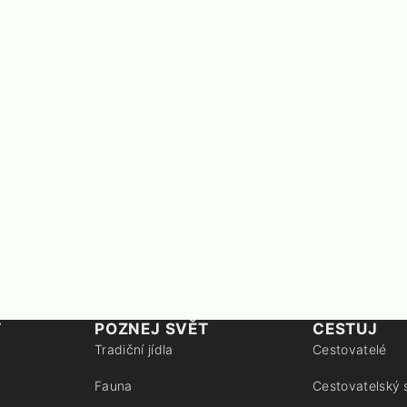
T
POZNEJ SVĚT
CESTUJ
Tradiční jídla
Cestovatelé
Fauna
Cestovatelský 