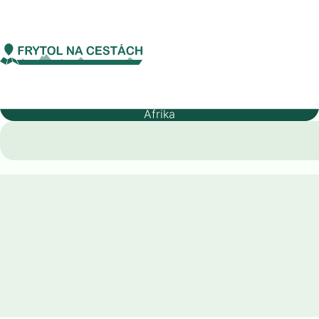
Afrika
Burundi
Co vidět
Burundi
Kontinent
Afrika