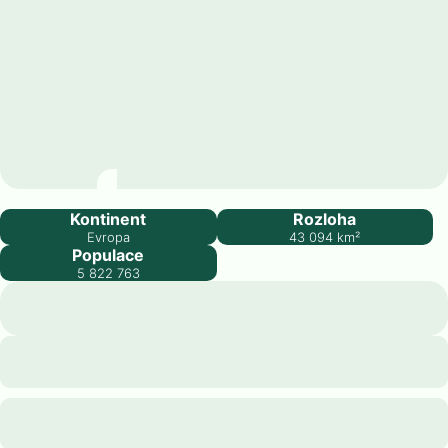
Dánsko
Kontinent
Rozloha
Evropa
43 094
km²
Populace
5 822 763