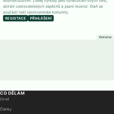
dobrodružstvím. Získej výhody jako označování svých cest,
sbírání cestovatelských úspěchů a psaní recenzí. Staň se
součástí naší cestovatelské komunity.
REGISTACE
PŘIHLÁŠENÍ
CO DĚLÁM
Úvod
Články