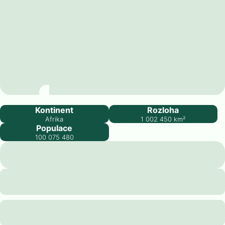
Egypt
Kontinent
Rozloha
Afrika
1 002 450
km²
Populace
100 075 480