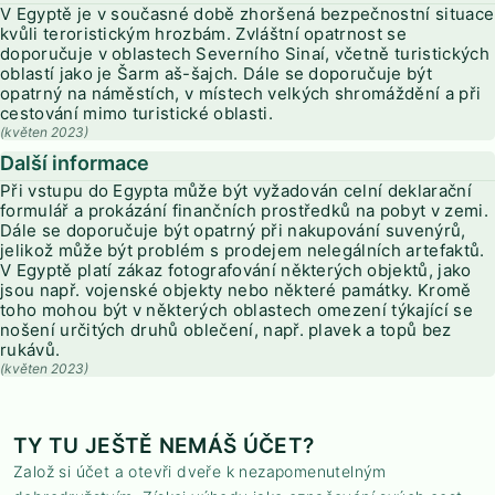
V Egyptě je v současné době zhoršená bezpečnostní situace
kvůli teroristickým hrozbám. Zvláštní opatrnost se
doporučuje v oblastech Severního Sinaí, včetně turistických
oblastí jako je Šarm aš-šajch. Dále se doporučuje být
opatrný na náměstích, v místech velkých shromáždění a při
cestování mimo turistické oblasti.
(květen 2023)
Další informace
Při vstupu do Egypta může být vyžadován celní deklarační
formulář a prokázání finančních prostředků na pobyt v zemi.
Dále se doporučuje být opatrný při nakupování suvenýrů,
jelikož může být problém s prodejem nelegálních artefaktů.
V Egyptě platí zákaz fotografování některých objektů, jako
jsou např. vojenské objekty nebo některé památky. Kromě
toho mohou být v některých oblastech omezení týkající se
nošení určitých druhů oblečení, např. plavek a topů bez
rukávů.
(květen 2023)
TY TU JEŠTĚ NEMÁŠ ÚČET?
Založ si účet a otevři dveře k nezapomenutelným