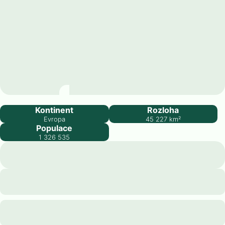
Estonsko
Kontinent
Rozloha
Evropa
45 227
km²
Populace
1 326 535