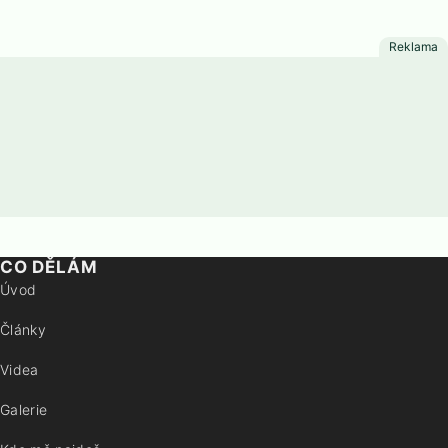
CO DĚLÁM
Úvod
Články
Videa
Galerie