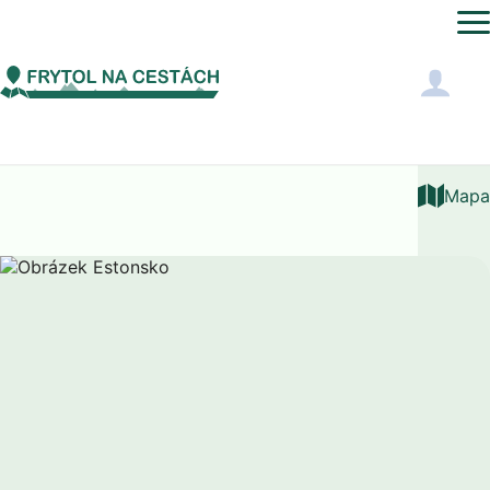
Evropa
Estonsko
Očkování
Mapa