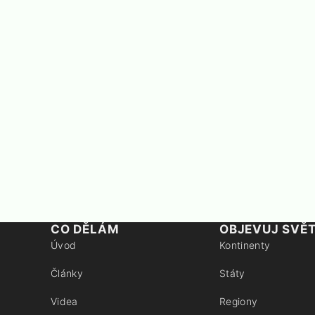
CO DĚLÁM
OBJEVUJ SVĚ
Úvod
Kontinenty
Články
Státy
Videa
Regiony