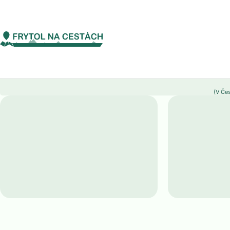
Světový čas
Dánsko
Dánsko
(V Če