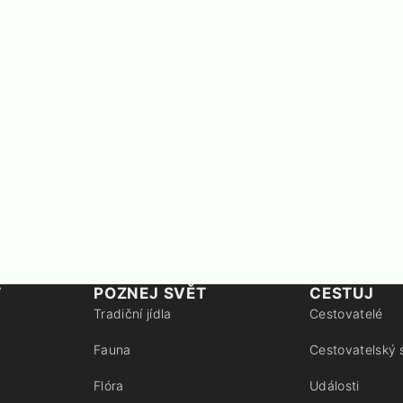
T
POZNEJ SVĚT
CESTUJ
Tradiční jídla
Cestovatelé
Fauna
Cestovatelský 
Flóra
Události