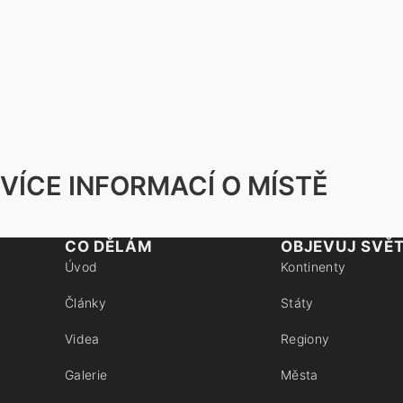
VÍCE INFORMACÍ O MÍSTĚ
CO DĚLÁM
OBJEVUJ SVĚ
Úvod
Kontinenty
Články
Státy
Videa
Regiony
Galerie
Města