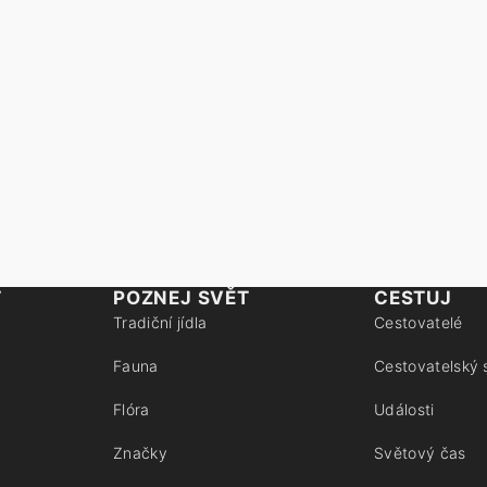
T
POZNEJ SVĚT
CESTUJ
Tradiční jídla
Cestovatelé
Fauna
Cestovatelský 
Flóra
Události
Značky
Světový čas