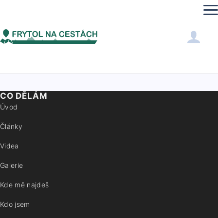
frytolnacestach-test
VIDEA
CO DĚLÁM
Úvod
Články
Videa
Galerie
Kde mě najdeš
Kdo jsem