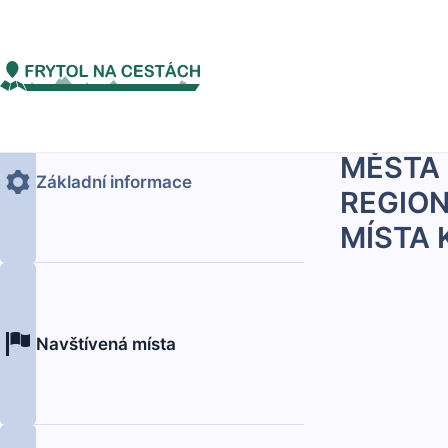
frytolnacestach-test2
KONTIN
STÁTY 
MĚSTA 
Základní informace
REGION
MÍSTA 
Navštívená místa