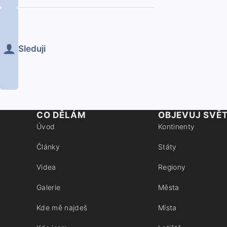
Sleduji
CO DĚLÁM
OBJEVUJ SVĚ
Úvod
Kontinenty
Články
Státy
Videa
Regiony
Galerie
Města
Kde mě najdeš
Místa