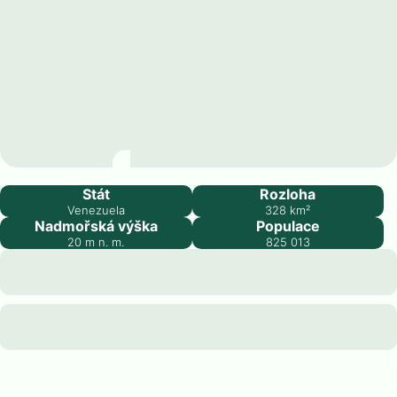
Barcelona
Stát
Rozloha
Venezuela
328
km²
Nadmořská výška
Populace
20
m n. m.
825 013