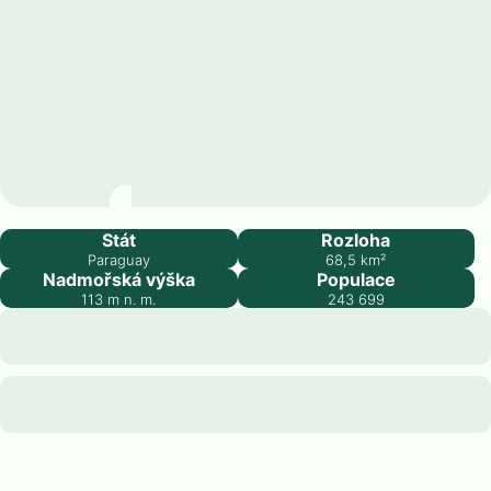
Capiatá
Stát
Rozloha
Paraguay
68,5
km²
Nadmořská výška
Populace
113
m n. m.
243 699