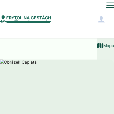
Jižní Amerika
Paraguay
Capiatá
Mapa