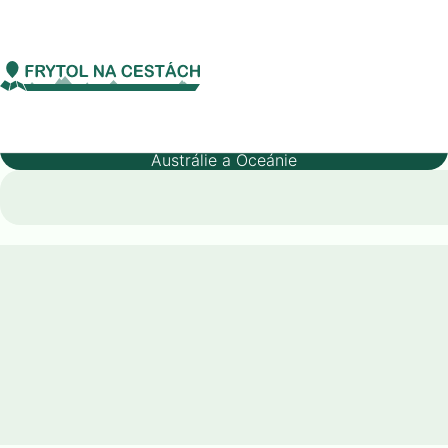
Austrálie a Oceánie
Austrálie
Fauna
Austrálie
Kontinent
Austrálie a Oceánie