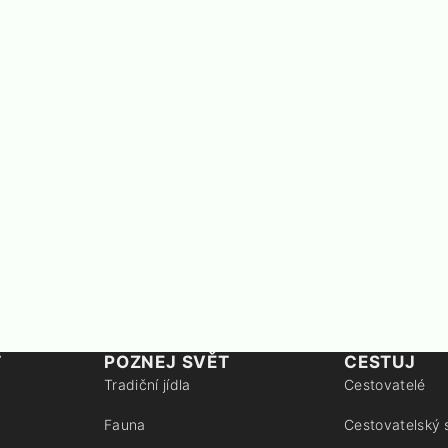
T
POZNEJ SVĚT
CESTUJ
Tradiční jídla
Cestovatelé
Fauna
Cestovatelský 