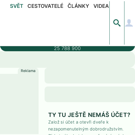
SVĚT
CESTOVATELÉ
ČLÁNKY
VIDEA
Populace
25 788 900
TY TU JEŠTĚ NEMÁŠ ÚČET?
Založ si účet a otevři dveře k
nezapomenutelným dobrodružstvím.