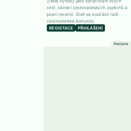
Získej výhody jako označování svých
cest, sbírání cestovatelských úspěchů a
psaní recenzí. Staň se součástí naší
cestovatelské komunity.
REGISTACE
PŘIHLÁŠENÍ