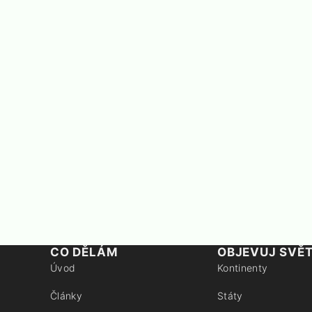
CO DĚLÁM
OBJEVUJ SVĚ
Úvod
Kontinenty
Články
Státy