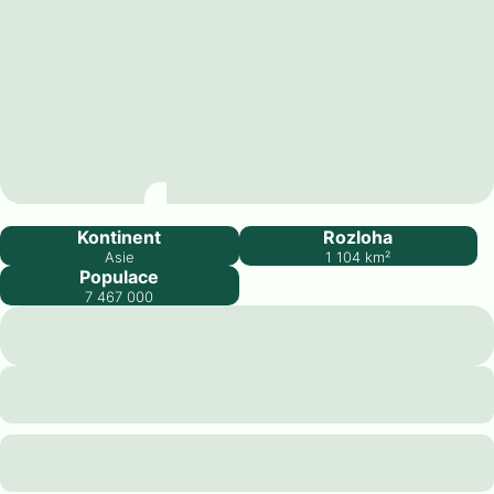
Hongkong
Kontinent
Rozloha
Asie
1 104
km²
Populace
7 467 000