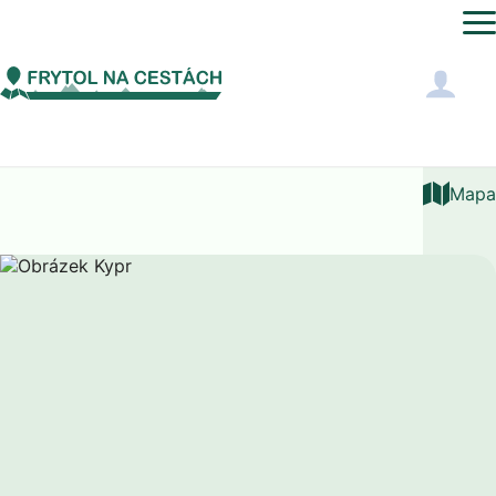
Asie
Kypr
Mapa