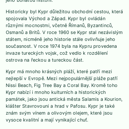
jeho bohatou historii.
Historicky byl Kypr důležitou obchodní cestou, která
spojovala Východ a Západ. Kypr byl ovládán
různými mocnostmi, včetně Římanů, Byzantinců,
Osmanů a Britů. V roce 1960 se Kypr stal nezávislým
státem, nicméně jeho historie stále ovlivňuje jeho
současnost. V roce 1974 byla na Kypru provedena
invaze tureckých vojsk, což vedlo k rozdělení
ostrova na řeckou a tureckou část.
Kypr má mnoho krásných pláží, které patří mezi
nejlepší v Evropě. Mezi nejpopulárnější pláže patří
Nissi Beach, Fig Tree Bay a Coral Bay. Kromě toho
Kypr nabízí i mnoho kulturních a historických
památek, jako jsou antická města Salamis a Kourion,
klášter Stavrovouni a hrad v Pafosu. Kypr je také
znám svým vínem a olivovým olejem, které jsou
vysoce kvalitní a mají vynikající chuť.