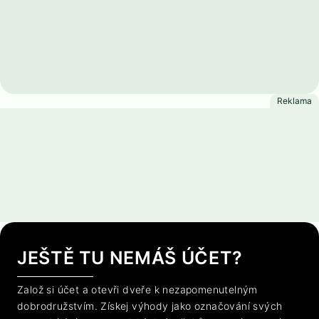
JEŠTĚ TU NEMÁŠ ÚČET?
Založ si účet a otevři dveře k nezapomenutelným
dobrodružstvím. Získej výhody jako označování svých