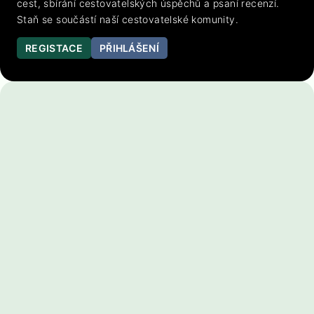
cest, sbírání cestovatelských úspěchů a psaní recenzí.
Staň se součástí naší cestovatelské komunity.
REGISTACE
PŘIHLÁŠENÍ