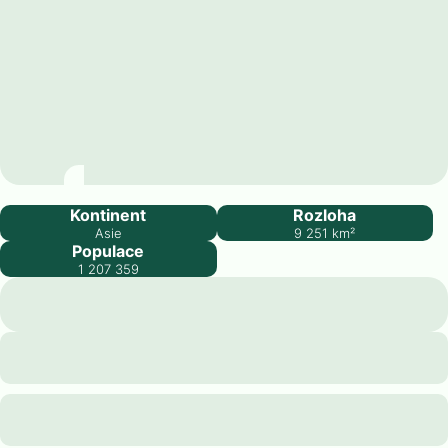
Kypr
Kontinent
Rozloha
Asie
9 251
km²
Populace
1 207 359