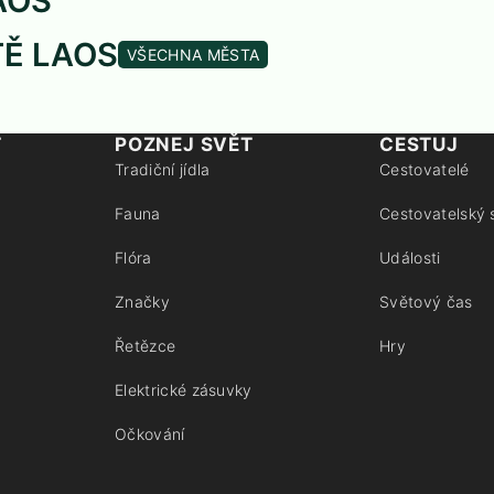
AOS
TĚ LAOS
VŠECHNA MĚSTA
T
POZNEJ SVĚT
CESTUJ
Tradiční jídla
Cestovatelé
Fauna
Cestovatelský 
Flóra
Události
Značky
Světový čas
Řetězce
Hry
Elektrické zásuvky
Očkování