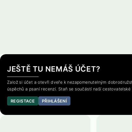
JEŠTĚ TU NEMÁŠ ÚČET?
Založ si účet a otevři dveře k nezapomenutelným dobrodružst
úspěchů a psaní recenzí. Staň se součástí naší cestovatelské
REGISTACE
PŘIHLÁŠENÍ