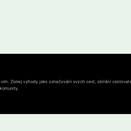
vím. Získej výhody jako označování svých cest, sbírání cestovat
 komunity.