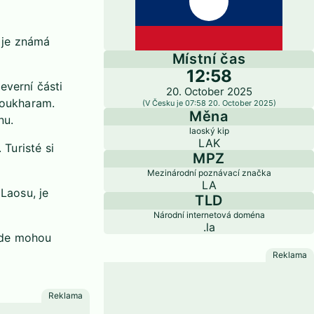
 je známá
Místní čas
12:58
everní části
20. October 2025
soukharam.
(V Česku je 07:58 20. October 2025)
Měna
nu.
laoský kip
LAK
 Turisté si
MPZ
Mezinárodní poznávací značka
LA
Laosu, je
TLD
Národní internetová doména
.la
 zde mohou