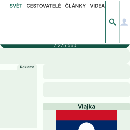
SVĚT
CESTOVATELÉ
ČLÁNKY
VIDEA
Populace
7 275 560
Vlajka