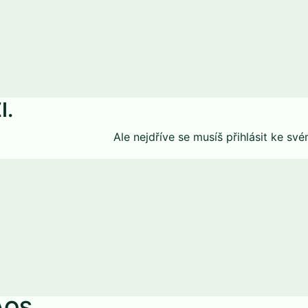
I.
Ale nejdříve se musíš
přihlásit
ke své