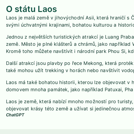
O státu Laos
Laos je malá země v jihovýchodní Asii, která hraničí
svými úchvatnými krajinami, bohatou kulturou a historic
Jednou z největších turistických atrakcí je Luang Prab
země. Město je plné klášterů a chrámů, jako napříkl
Kromě toho můžete navštívit i národní park Phou Si, kd
Další atrakcí jsou plavby po řece Mekong, která protéká
také mohou užít trekking v horách nebo navštívit vodo
Laos má také bohatou historii, kterou lze objevovat v 
domovem mnoha památek, jako například Patuxai, Pha
Laos je země, která nabízí mnoho možností pro turisty,
objevovat krásy této země a užívat si jedinečnou atmo
ChatGPT