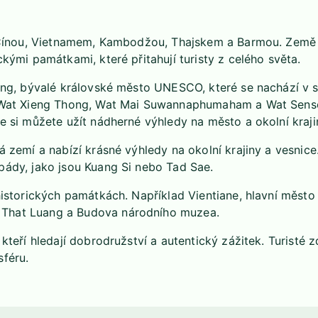
 s Čínou, Vietnamem, Kambodžou, Thajskem a Barmou. Země
kými památkami, které přitahují turisty z celého světa.
ang, bývalé královské město UNESCO, které se nachází v s
ad Wat Xieng Thong, Wat Mai Suwannaphumaham a Wat Sen
e si můžete užít nádherné výhledy na město a okolní kraji
 zemí a nabízí krásné výhledy na okolní krajiny a vesnice.
pády, jako jsou Kuang Si nebo Tad Sae.
historických památkách. Například Vientiane, hlavní město 
 That Luang a Budova národního muzea.
 kteří hledají dobrodružství a autentický zážitek. Turisté
sféru.