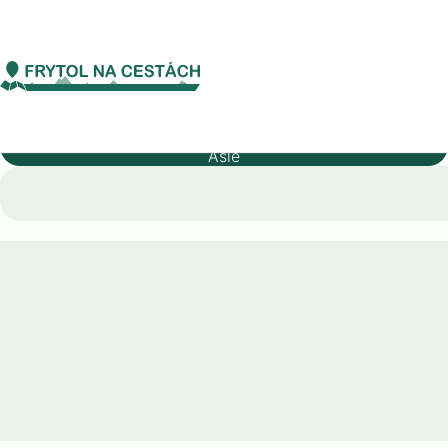
Asie
Laos
Laos
Kontinent
Asie