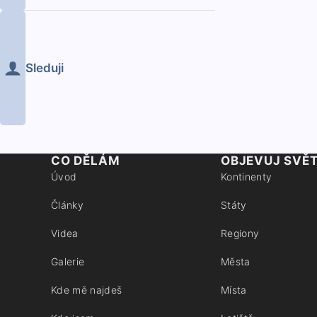
Sleduji
CO DĚLÁM
OBJEVUJ SVĚ
Úvod
Kontinenty
Články
Státy
Videa
Regiony
Galerie
Města
Kde mě najdeš
Místa