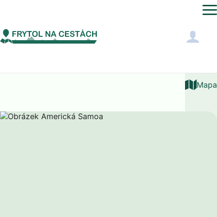
Austrálie a Oceánie
Americká Samoa
Mapa