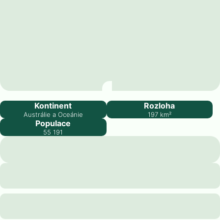
Americká Samoa
Kontinent
Rozloha
Austrálie a Oceánie
197
km²
Populace
55 191